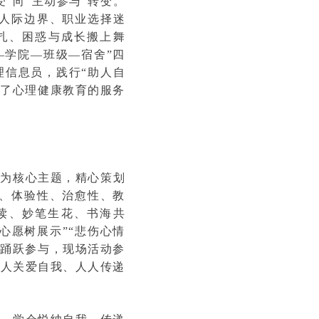
”向“主动参与”转变。
人际边界、职业选择迷
扎、困惑与成长搬上舞
—学院—班级—宿舍”四
理信息员，践行“助人自
伸了心理健康教育的服务
”为核心主题，精心策划
性、体验性、治愈性、教
读、妙笔生花、书海共
心愿树展示”“悲伤心情
生踊跃参与，现场活动参
人人关爱自我、人人传递