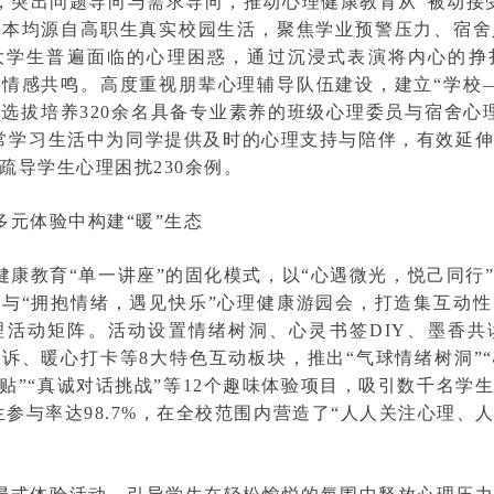
，突出问题导向与需求导向，推动心理健康教育从“被动接受
剧本均源自高职生真实校园生活，聚焦学业预警压力、宿舍
大学生普遍面临的心理困惑，通过沉浸式表演将内心的挣
情感共鸣。高度重视朋辈心理辅导队伍建设，建立“学校
选拔培养320余名具备专业素养的班级心理委员与宿舍心
常学习生活中为同学提供及时的心理支持与陪伴，有效延
疏导学生心理困扰230余例。
多元体验中构建“暖”生态
健康教育“单一讲座”的固化模式，以“心遇微光，悦己同行
与“拥抱情绪，遇见快乐”心理健康游园会，打造集互动
理活动矩阵。活动设置情绪树洞、心灵书签DIY、墨香共
诉、暖心打卡等8大特色互动板块，推出“气球情绪树洞”“
贴贴”“真诚对话挑战”等12个趣味体验项目，吸引数千名学
生参与率达98.7%，在全校范围内营造了“人人关注心理、