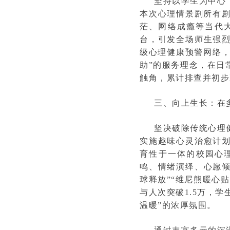
坚持以学生为中心
本次心理情景剧所有
茫、网络成瘾等当代
台，引发全场师生强烈
级心理健康预警网络，
助”的服务理念，在日
触角，累计排查并初步
三、向上生长：在
坚决破除传统心理
实施趣味心灵治愈计划
育性于一体的校园心
鸣、情绪演绎、心愿倾
球释放”“维尼熊暖心
与人次突破1.5万，学
温暖”的浓厚氛围。