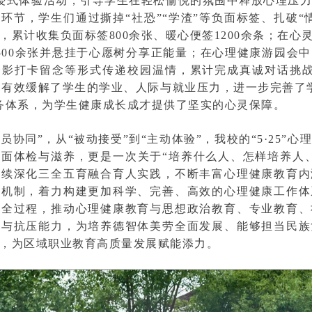
浸式体验活动，引导学生在轻松愉悦的氛围中释放心理压
环节，学生们通过撕掉“社恐”“学渣”等负面标签、扎破“
累计收集负面标签800余张、暖心便签1200余条；在心灵
500余张并悬挂于心愿树分享正能量；在心理健康游园会
影打卡留念等形式传递校园温情，累计完成真诚对话挑战
活动有效缓解了学生的学业、人际与就业压力，进一步完善了
务体系，为学生健康成长成才提供了坚实的心灵保障。
全员协同”，从“被动接受”到“主动体验”，我校的“5·25”
面体检与滋养，更是一次关于“培养什么人、怎样培养人
持续深化三全五育融合育人实践，不断丰富心理健康教育内
作机制，着力构建更加科学、完善、高效的心理健康工作体
养全过程，推动心理健康教育与思想政治教育、专业教育、
养与抗压能力，为培养德智体美劳全面发展、能够担当民族
，为区域职业教育高质量发展赋能添力。