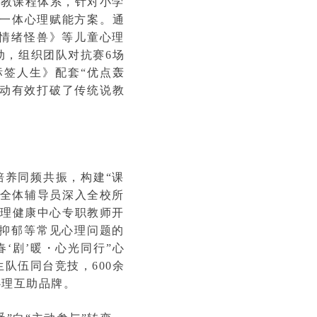
支教课程体系，针对小学
维一体心理赋能方案。通
的情绪怪兽》等儿童心理
动，组织团队对抗赛6场
签人生》配套“优点轰
活动有效打破了传统说教
培养同频共振，构建“课
。全体辅导员深入全校所
心理健康中心专职教师开
虑抑郁等常见心理问题的
‘剧’暖・心光同行”心
队伍同台竞技，600余
心理互助品牌。