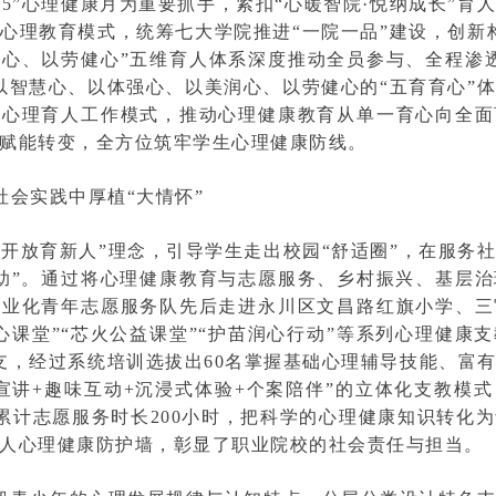
5·25”心理健康月为重要抓手，紧扣“心暖智院·悦纳成长”
心理教育模式，统筹七大学院推进“一院一品”建设，创新
心、以劳健心”五维育人体系深度推动全员参与、全程渗
以智慧心、以体强心、以美润心、以劳健心的“五育育心”
的心理育人工作模式，推动心理健康教育从单一育心向全面
赋能转变，全方位筑牢学生心理健康防线。
社会实践中厚植“大情怀”
、开放育新人”理念，引导学生走出校园“舒适圈”，在服务
助”。通过将心理健康教育与志愿服务、乡村振兴、基层
专业化青年志愿服务队先后走进永川区文昌路红旗小学、三
心课堂”“芯火公益课堂”“护苗润心行动”等系列心理健康
支，经过系统培训选拔出60名掌握基础心理辅导技能、富
宣讲+趣味互动+沉浸式体验+个案陪伴”的立体化支教模
，累计志愿服务时长200小时，把科学的心理健康知识转化
人心理健康防护墙，彰显了职业院校的社会责任与担当。