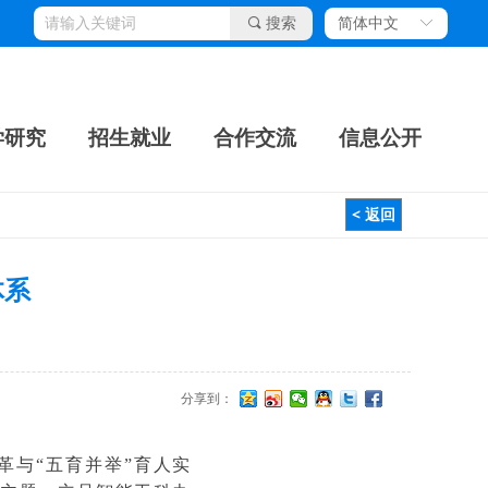
끠
搜索
简体中文
ꀅ
学研究
招生就业
合作交流
信息公开
< 返回
体系
分享到：
革与“五育并举”育人实