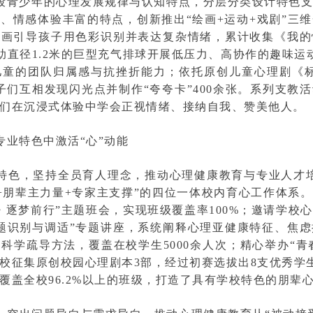
段青少年的心理发展规律与认知特点，分层分类设计特色
、情感体验丰富的特点，创新推出“绘画+运动+戏剧”三
绘画引导孩子用色彩识别并表达复杂情绪，累计收集《我
借助直径1.2米的巨型充气排球开展低压力、高协作的趣味运
儿童的团队归属感与抗挫折能力；依托原创儿童心理剧《标
子们互相发现闪光点并制作“夸夸卡”400余张。系列支教
们在沉浸式体验中学会正视情绪、接纳自我、赞美他人。
专业特色中激活“心”动能
特色，坚持全员育人理念，推动心理健康教育与专业人才
+朋辈主力量+专家主支撑”的四位一体校内育心工作体系
・逐梦前行”主题班会，实现班级覆盖率100%；邀请学校
题识别与调适”专题讲座，系统阐释心理亚健康特征、焦
科学疏导方法，覆盖在校学生5000余人次；精心举办“青春
校征集原创校园心理剧本3部，经过初赛选拔出8支优秀学生
覆盖全校96.2%以上的班级，打造了具有学校特色的朋辈