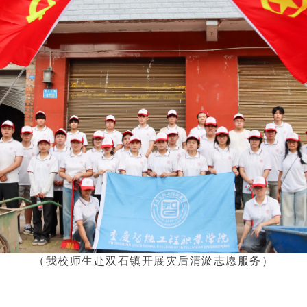
（我校师生赴双石镇开展灾后清淤志愿服务）