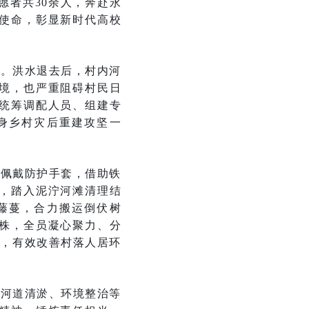
愿者共30余人，奔赴永
使命，彰显新时代高校
重。洪水退去后，村内河
境，也严重阻碍村民日
统筹调配人员、组建专
身乡村灾后重建攻坚一
范佩戴防护手套，借助铁
，踏入泥泞河滩清理结
藤蔓，合力搬运倒伏树
株，全员凝心聚力、分
新，有效改善村落人居环
成河道清淤、环境整治等