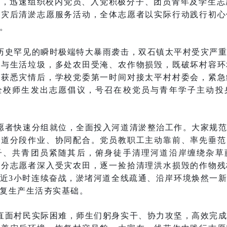
，迅速组织校内党员、入党积极分子、团员青年及学生志
展灾后清淤志愿服务活动，全体志愿者以实际行动践行初心
。
历史罕见的瞬时极端特大暴雨袭击，双石镇太平村受灾严
草与生活垃圾，多处农田受淹、农作物损毁，既破坏村容环
在获悉灾情后，学校党委第一时间对接太平村村委会，紧急
全校师生发出志愿倡议，号召在校党员与青年学子主动投
愿者快速分组就位，全面投入河道清淤整治工作。大家规
河道分段作业、协同配合。党员教职工主动靠前、率先垂范
子、共青团员紧随其后，俯身徒手清理河道沿岸缠绕杂草
部分志愿者深入受灾农田，逐一捡拾清理洪水损毁的作物残
近3小时连续奋战，淤堵河道全线疏通、沿岸环境焕然一
复生产生活夯实基础。
直面村民实际困难，师生们躬身实干、协力攻坚，高效完