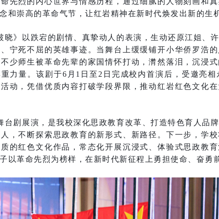
革命先烈的内心世界与情感历程，通过细腻的人物刻画和真
念和崇高的革命气节，让红岩精神在新时代焕发出新的生
破晓》以跌宕的剧情、真挚动人的表演，生动还原江姐、
想、宁死不屈的英雄事迹。当舞台上缓缓铺开小华侨罗浩的
下不少师生被革命先辈的家国情怀打动，潸然落泪，沉浸式
重力量。该剧于6月1日至2日完成校内首演后，受邀亮相永
示活动，凭借优质内容打破学段界限，推动红岩红色文化在
舞台剧展演，是我校深化思政教育改革、打造特色育人品
育人，不断探索思政教育的新形式、新路径。下一步，学校
优质的红色文化作品，常态化开展沉浸式、体验式思政教育
子以革命先烈为榜样，在新时代新征程上勇担使命、奋勇