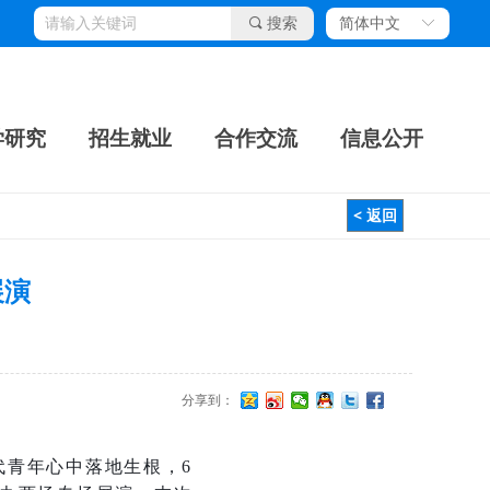
끠
搜索
简体中文
ꀅ
学研究
招生就业
合作交流
信息公开
< 返回
展演
分享到：
代青年心中落地生根，6