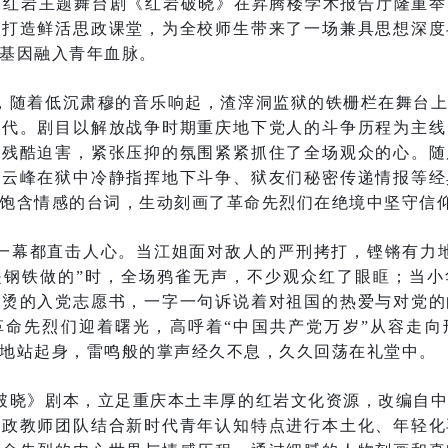
创红岩主题舞台剧《红岩破晓》在昇腾楼学术报告厅隆重
式打造鲜活思政课堂，为全校师生带来了一场兼具思想深度
基因融入青年血脉。
，随着低沉肃穆的音乐响起，渣滓洞监狱的铁栅栏在舞台
年代。剧目以解放战争时期重庆地下党人的斗争历程为主线
与残酷迫害，紧张压抑的氛围紧紧抓住了全场观众的心。随
许云峰在狱中冷静指挥地下斗争、狱友们秘密传递情报等经
饱含情感的台词，生动刻画了革命先烈们在绝境中坚守信
一幕都直击人心。当江姐面对敌人的严刑拷打，铿锵有力
是钢铁做的”时，全场鸦雀无声，不少观众红了眼眶；当小
滚烫的入党志愿书，一字一句诉说着对祖国的热爱与对党的
革命先烈们迎着曙光，高呼着“中国共产党万岁”从容走向
地站起身，雷鸣般的掌声经久不息，久久回荡在礼堂中。
破晓》剧本，立足重庆本土丰厚的红岩文化资源，改编自
思政教师团队结合新时代青年认知特点进行本土化、年轻化