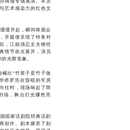
举办两场专场展演。本次
与艺术感染力的红色文
上缓缓升起，瞬间将观众
，开篇便呈现了特务对
后，江姐强忍丈夫牺牲
典情节依次展开，演员
仰的光辉形象。
地喊出“竹签子是竹子做
华侨罗浩在昏暗的牢房
向往时，现场响起了阵
刑场，舞台灯光骤然亮
中国国家话剧院经典话剧
再创作。剧本摒弃了刻