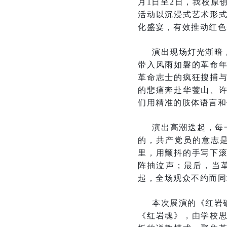
月1日至2日，我校原
活动以沉浸式艺术形
化盛宴，有效推动红色
演出现场灯光渐暗
带入风雨如磐的革命
革命志士的疯狂搜捕
的悲痛奔赴华蓥山、
们用精准的肢体语言和
演出高潮迭起，每
的，共产党员的意志
里，用颤抖的手写下
阵抽泣声；最后，当
起，全场观众不约而同
本次展演的《红岩
《红岩魂》，由学校