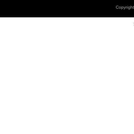
Copyrig