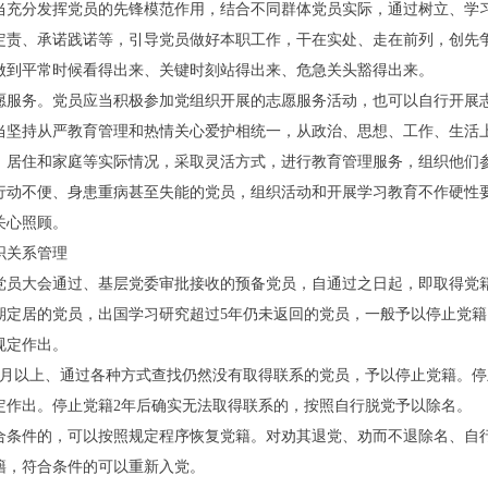
当充分发挥党员的先锋模范作用，结合不同群体党员实际，通过树立、学
定责、承诺践诺等，引导党员做好本职工作，干在实处、走在前列，创先
做到平常时候看得出来、关键时刻站得出来、危急关头豁得出来。
愿服务。党员应当积极参加党组织开展的志愿服务活动，也可以自行开展
当坚持从严教育管理和热情关心爱护相统一，从政治、思想、工作、生活
住和家庭等实际情况，采取灵活方式，进行教育管理服务，组织他们参
行动不便、身患重病甚至失能的党员，组织活动和开展学习教育不作硬性
关心照顾。
织关系管理
党员大会通过、基层党委审批接收的预备党员，自通过之日起，即取得党
期定居的党员，出国学习研究超过5年仍未返回的党员，一般予以停止党
规定作出。
个月以上、通过各种方式查找仍然没有取得联系的党员，予以停止党籍。
定作出。停止党籍2年后确实无法取得联系的，按照自行脱党予以除名。
合条件的，可以按照规定程序恢复党籍。对劝其退党、劝而不退除名、自
籍，符合条件的可以重新入党。