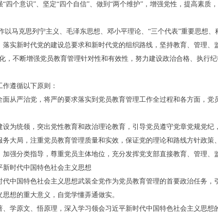
“四个意识”、坚定“四个自信”、做到“两个维护”，增强党性，提高素质
。
工作以马克思列宁主义、毛泽东思想、邓小平理论、“三个代表”重要思想、
，落实新时代党的建设总要求和新时代党的组织路线，坚持教育、管理、监
度化，不断增强党员教育管理针对性和有效性，努力建设政治合格、执行纪
工作遵循以下原则：
全面从严治党，将严的要求落实到党员教育管理工作全过程和各方面，党
建设为统领，突出党性教育和政治理论教育，引导党员遵守党章党规党纪
服务大局，注重党员教育管理质量和实效，保证党的理论和路线方针政策
，加强分类指导，尊重党员主体地位，充分发挥党支部直接教育、管理、
平新时代中国特色社会主义思想
时代中国特色社会主义思想武装全党作为党员教育管理的首要政治任务，
义思想的重大意义，自觉学懂弄通做实。
著、学原文、悟原理，深入学习领会习近平新时代中国特色社会主义思想