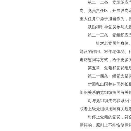
第二十二条 党组织应
岗、党员责任区，开展设岗
重大任务中勇于担当作为，
鼓励和引导党员参与志
第二十三条 党组织应
针对老党员的身体、居
能及的作用。对年老体弱、
走访慰问等方式，给予更多
第五章 党籍和党员组
第二十四条 经党支部
对因私出国并在国外长
组织关系的党组织按照有关
对与党组织失去联系6
或者上级党组织按照有关规
对停止党籍的党员，符
党籍的，原则上不能恢复党