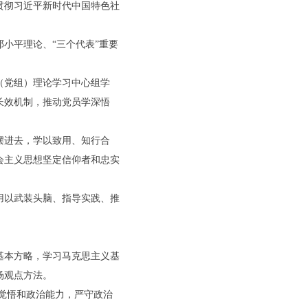
贯彻习近平新时代中国特色社
小平理论、“三个代表”重要
（党组）理论学习中心组学
长效机制，推动党员学深悟
摆进去，学以致用、知行合
会主义思想坚定信仰者和忠实
用以武装头脑、指导实践、推
基本方略，学习马克思主义基
场观点方法。
觉悟和政治能力，严守政治