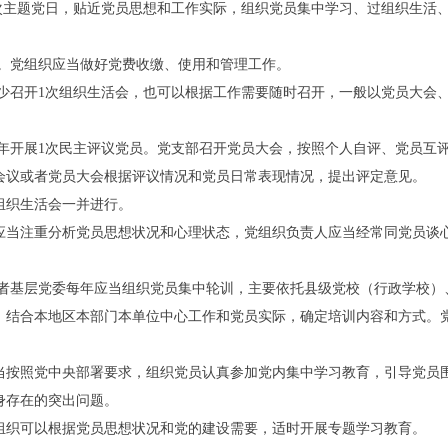
次主题党日，贴近党员思想和工作实际，组织党员集中学习、过组织生活
。党组织应当做好党费收缴、使用和管理工作。
至少召开1次组织生活会，也可以根据工作需要随时召开，一般以党员大会
每年开展1次民主评议党员。党支部召开党员大会，按照个人自评、党员互
会议或者党员大会根据评议情况和党员日常表现情况，提出评定意见。
组织生活会一并进行。
应当注重分析党员思想状况和心理状态，党组织负责人应当经常同党员谈
或者基层党委每年应当组织党员集中轮训，主要依托县级党校（行政学校）
，结合本地区本部门本单位中心工作和党员实际，确定培训内容和方式。
当按照党中央部署要求，组织党员认真参加党内集中学习教育，引导党员
身存在的突出问题。
组织可以根据党员思想状况和党的建设需要，适时开展专题学习教育。