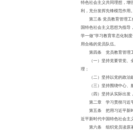
特色社会主义共同理想，增强
利，充分发挥先锋模范作用
第三条 党员教育管理
国特色社会主义思想为指导
学一做”学习教育常态化制
用合格的党员队伍。
第四条 党员教育管理
（一）坚持党要管党、
理；
（二）坚持以党的政治
（三）坚持围绕中心、
（四）坚持从实际出发
第二章 学习贯彻习近
第五条 把用习近平新
近平新时代中国特色社会主
第六条 组织党员读原