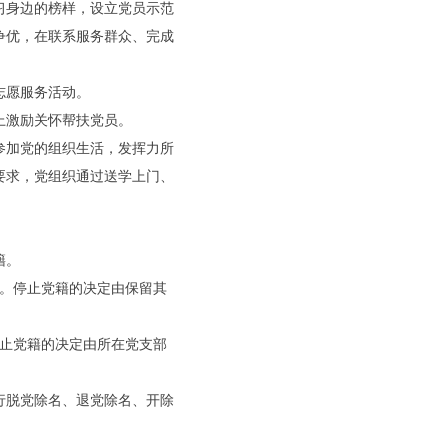
习身边的榜样，设立党员示范
争优，在联系服务群众、完成
志愿服务活动。
上激励关怀帮扶党员。
加党的组织生活，发挥力所
要求，党组织通过送学上门、
籍。
籍。停止党籍的决定由保留其
停止党籍的决定由所在党支部
行脱党除名、退党除名、开除