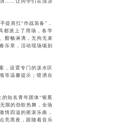
表演……让同学们在清凉
手提肩扛“作战装备”，
具都派上了用场，各学
、酣畅淋漓，无拘无束
春乐章，活动现场顷刻
方案，设置专门的泼水区
项等温馨提示；喷洒在
。
土的知名青年团体“银冕
力无限的劲歌热舞，全场
激情四溢的摇滚乐曲，
点亮黑夜，跟随着音乐