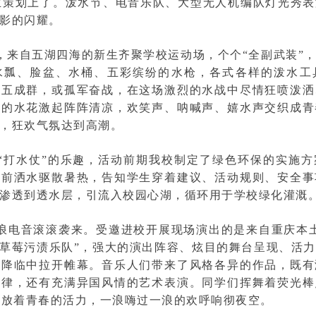
新生策划上了。泼水节、电音乐队、大型无人机编队灯光秀
影的闪耀。
，来自五湖四海的新生齐聚学校运动场，个个“全副武装”，
水瓢、脸盆、水桶、五彩缤纷的水枪，各式各样的泼水工
三五成群，或孤军奋战，在这场激烈的水战中尽情狂喷泼洒
溅的水花激起阵阵清凉，欢笑声、呐喊声、嬉水声交织成青
，狂欢气氛达到高潮。
“打水仗”的乐趣，活动前期我校制定了绿色环保的实施
提前洒水驱散暑热，告知学生穿着建议、活动规则、安全事
渗透到透水层，引流入校园心湖，循环用于学校绿化灌溉
浪电音滚滚袭来。受邀进校开展现场演出的是来自重庆本
”“草莓污渍乐队”，强大的演出阵容、炫目的舞台呈现、活
幕降临中拉开帷幕。音乐人们带来了风格各异的作品，既有
旋律，还有充满异国风情的艺术表演。同学们挥舞着荧光棒
释放着青春的活力，一浪嗨过一浪的欢呼响彻夜空。