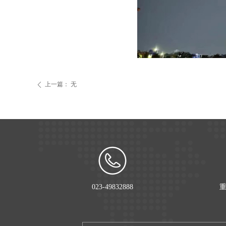
上一篇：
无
ꄴ
023-49832888
重