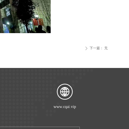
下一篇：
无
ꄲ
www.cqai.vip