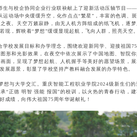
师生与校企协同企业行业联袂献上了迎新活动压轴节目—
机从运动场中央缓缓升空，化作点点“繁星”，丰富的色调、
新之夜。天空万籁寂静，由无人机方阵组成的纸飞机，逐梦
若现，辉映着“梦想”缓缓显现起航，飞向人群，照亮天空
合学校发展目标和办学理念，围绕欢迎新同学、迎接祖国7
的图形和光影效果，在夜空中依次展示了中国地图、智院你
和画面，呈现了梦想起航、人机握手等美好的愿望场景，展
发展愿景，彰显了学校坚持产教科融合发展的办学特色。
梦想与大学交汇。重庆智能工程职业学院2024级新生们
承“正德 明智 强能 报国”的校训，以火热的青春行动，
好成绩，向伟大祖国75周年华诞献礼！