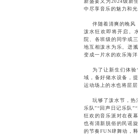
新盛宴又为2024级
中尽享音乐的魅力和光
伴随着清爽的晚风
泼水狂欢即将开启。
院、各班级的同学或
地互相泼水为乐。迸
变成一片水的欢乐海洋
为了让新生们体验
域，备好储水设备，
运动场上的水也将层层
玩够了泼水节，热
乐队”“回声日记乐队
狂欢的音乐派对在夜
也有清新脱俗的民谣
的节奏FUN肆舞动，