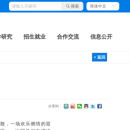
끠
搜索
简体中文
ꀅ
学研究
招生就业
合作交流
信息公开
< 返回
分享到：
消散，一场欢乐燃情的迎