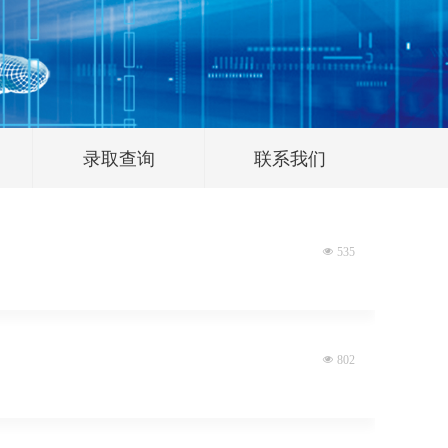
录取查询
联系我们
넶
535
넶
802