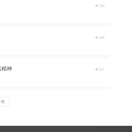
넶
566
넶
686
话精神
넶
837
一页